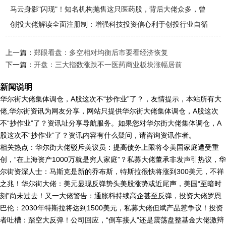
马云身影"闪现"！知名机构抛售这只医药股，背后大佬众多，曾
布局多只牛
创投大佬解读全面注册制：增强科技投资信心利于创投行业自循
环
上一篇：
郑眼看盘：多空相对均衡后市要看经济恢复
下一篇：
开盘：三大指数涨跌不一医药商业板块涨幅居前
新闻说明
华尔街大佬集体调仓，A股这次不“抄作业”了？，友情提示，本站所有大
佬,华尔街资讯为网友分享，网站只提供华尔街大佬集体调仓，A股这次
不“抄作业”了？资讯址分享导航服务。如果您对华尔街大佬集体调仓，A
股这次不“抄作业”了？资讯内容有什么疑问，请咨询资讯作者。
相关热点：华尔街大佬驳斥美议员：提高债务上限将令美国家庭遭受重
创，“在上海资产1000万就是穷人家庭”？私募大佬董承非发声引热议，华
尔街资深人士：马斯克是新的乔布斯，特斯拉很快将涨到300美元，不祥
之兆！华尔街大佬：美元显现反弹势头美股涨势或近尾声，美国“至暗时
刻”尚未过去！又一大佬警告：通胀料持续高企甚至反弹，投资大佬罗恩
巴伦：2030年特斯拉将达到1500美元，私募大佬但斌产品惹争议！投资
者吐槽：踏空大反弹！公司回应，“倒车接人”还是震荡盘整基金大佬激辩