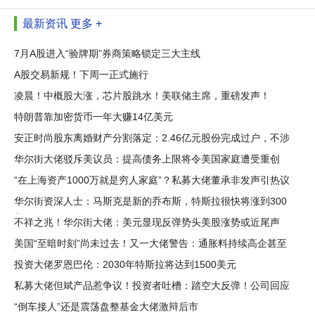
最新资讯
更多 +
7月A股进入“验牌期”券商策略锁定三大主线
A股交易新规！下周一正式施行
凌晨！中概股大涨，芯片股跳水！美联储主席，重磅发声！
特朗普靠加密货币一年大赚14亿美元
安正时尚股东离婚财产分割落定：2.46亿元股份完成过户，不涉
及公司控
华尔街大佬驳斥美议员：提高债务上限将令美国家庭遭受重创
“在上海资产1000万就是穷人家庭”？私募大佬董承非发声引热议
华尔街资深人士：马斯克是新的乔布斯，特斯拉很快将涨到300
美元
不祥之兆！华尔街大佬：美元显现反弹势头美股涨势或近尾声
美国“至暗时刻”尚未过去！又一大佬警告：通胀料持续高企甚至
反弹
投资大佬罗恩巴伦：2030年特斯拉将达到1500美元
私募大佬但斌产品惹争议！投资者吐槽：踏空大反弹！公司回应
“倒车接人”还是震荡盘整基金大佬激辩后市