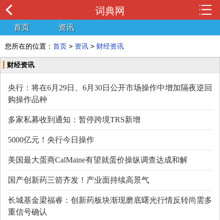
词典网
首页
资讯
您所在的位置：
首页
>
资讯
>
财经资讯
财经资讯
央行：将在6月29日、6月30日公开市场操作中增加隔夜逆回
购操作品种
多家私募收到通知：暂停跨境TRS新增
5000亿元！央行今日操作
美国最大蛋商CalMaine有望就蛋价操纵调查达成和解
国产创新药三箭齐发！产业面持续高景气
长城基金梁福睿：创新药板块渐现磨底曙光行情反转尚需多
重信号确认