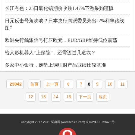
长江有色：25日氧化铝期价收跌1.47%下游采购谨慎
日元反击号角吹响？日本央行鹰派委员亮出“2%利率路线
图”
欧洲央行鸽派信号打压欧元，EUR/GBP维持低位震荡
给人形机器人“上保险”，还需迈过几道坎？
多家中小银行，逆势上调理财产品业绩比较基准
23042
首页
上一页
6
7
8
9
10
11
12
13
14
15
下一页
尾页
Copyright 2017-2019 词典网 (www.licaicd.com) 京ICP备18059478号