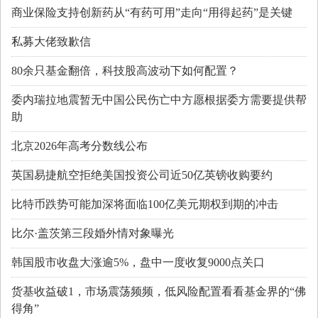
商业保险支持创新药从“有药可用”走向“用得起药”是关键
私募大佬致歉信
80余只基金翻倍，科技股高波动下如何配置？
委内瑞拉地震暂无中国公民伤亡中方愿根据委方需要提供帮
助
北京2026年高考分数线公布
英国易捷航空拒绝美国投资公司近50亿英镑收购要约
比特币跌势可能加深将面临100亿美元期权到期的冲击
比尔·盖茨第三段婚外情对象曝光
韩国股市收盘大涨逾5%，盘中一度收复9000点关口
货基收益破1，市场震荡频频，低风险配置看看基金界的“佛
得角”