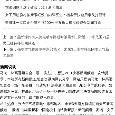
增速倒数！这个省会，难了新闻频道
女子用筋膜枪按摩眼眶致白内障医生：相当于快速用拳头打眼球
新闻频
美将建一港口距台湾不到200公里五角大楼提供资金新闻频道
上一篇：
燕郊爆炸有人骑电动车路过时被震倒，附近500米范围内居
民已经转移新闻频道
下一篇：
强冷空气将影响中东部地区，未来3天南方持续阴雨天气新
闻频道
新闻说明
马龙、林高远坦言会一场一场去拼，想进WTT决赛新闻频道，友情提
示，本站所有新闻频道,坦言资讯为网友分享，网站只提供马龙、林高远
坦言会一场一场去拼，想进WTT决赛新闻频道资讯址分享导航服务。如
果您对马龙、林高远坦言会一场一场去拼，想进WTT决赛新闻频道资讯
内容有什么疑问，请咨询资讯作者。
相关热点：强冷空气将影响中东部地区，未来3天南方持续阴雨天气新闻
频道，“脸谱”油罐搬新家中国南极中山站换新颜！新闻频道，离谱！女子