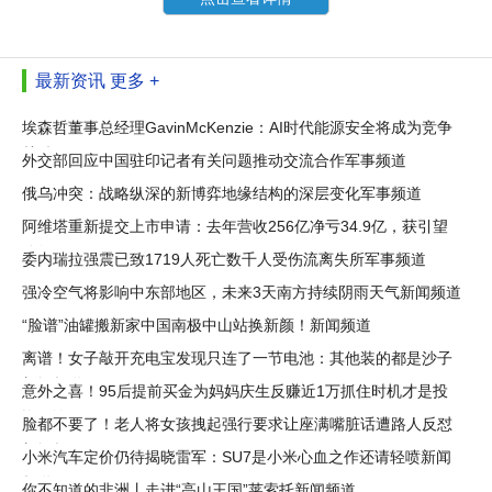
最新资讯
更多 +
埃森哲董事总经理GavinMcKenzie：AI时代能源安全将成为竞争
关键
外交部回应中国驻印记者有关问题推动交流合作军事频道
俄乌冲突：战略纵深的新博弈地缘结构的深层变化军事频道
阿维塔重新提交上市申请：去年营收256亿净亏34.9亿，获引望
分红1.82
委内瑞拉强震已致1719人死亡数千人受伤流离失所军事频道
强冷空气将影响中东部地区，未来3天南方持续阴雨天气新闻频道
“脸谱”油罐搬新家中国南极中山站换新颜！新闻频道
离谱！女子敲开充电宝发现只连了一节电池：其他装的都是沙子
新闻频道
意外之喜！95后提前买金为妈妈庆生反赚近1万抓住时机才是投
资秘诀
脸都不要了！老人将女孩拽起强行要求让座满嘴脏话遭路人反怼
新闻频
小米汽车定价仍待揭晓雷军：SU7是小米心血之作还请轻喷新闻
频道
你不知道的非洲丨走进“高山王国”莱索托新闻频道