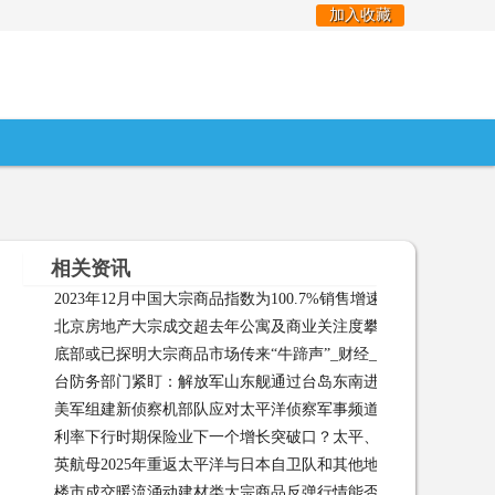
加入收藏
相关资讯
2023年12月中国大宗商品指数为100.7%销售增速小幅回升_财经_
北京房地产大宗成交超去年公寓及商业关注度攀升财经频道
06
底部或已探明大宗商品市场传来“牛蹄声”_财经_
底部或已探明大
台防务部门紧盯：解放军山东舰通过台岛东南进入西太平洋
美军组建新侦察机部队应对太平洋侦察军事频道
美军组建新侦察
利率下行时期保险业下一个增长突破口？太平、国寿、人保14款
英航母2025年重返太平洋与日本自卫队和其他地区伙伴合作军事
14款产品加 06-18
楼市成交暖流涌动建材类大宗商品反弹行情能否持续？
楼市成
频道 05-20