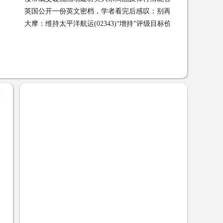
英国公开一份英文密档，学者看完后感叹：别再向太平军泼脏水
大摩：维持太平洋航运(02343)“增持”评级目标价4.17港元
大摩
了！ 02-27
+