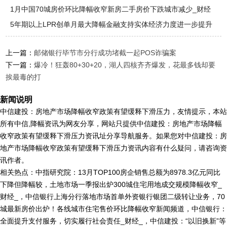
1月中国70城房价环比降幅收窄新房二手房价下跌城市减少_财经
_
5年期以上LPR创单月最大降幅金融支持实体经济力度进一步提升
上一篇：
邮储银行毕节市分行成功堵截一起POS诈骗案
下一篇：
爆冷！狂轰80+30+20，湖人四核齐齐爆发，花最多钱却要
挨最毒的打
新闻说明
中信建投：房地产市场降幅收窄政策有望缓释下滑压力，友情提示，本站
所有中信,降幅资讯为网友分享，网站只提供中信建投：房地产市场降幅
收窄政策有望缓释下滑压力资讯址分享导航服务。如果您对中信建投：房
地产市场降幅收窄政策有望缓释下滑压力资讯内容有什么疑问，请咨询资
讯作者。
相关热点：中指研究院：13月TOP100房企销售总额为8978.3亿元同比
下降但降幅较，土地市场一季报出炉300城住宅用地成交规模降幅收窄_
财经_，中信银行上海分行落地市场首单外资银行银团二级转让业务，70
城最新房价出炉！各线城市住宅售价环比降幅收窄新闻频道，中信银行：
全面提升支付服务，切实履行社会责任_财经_，中信建投：“以旧换新”等