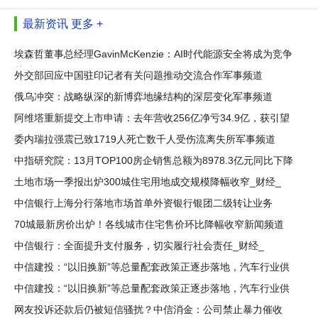
最新资讯
更多 +
埃森哲董事总经理GavinMcKenzie：AI时代能源安全将成为竞争
关键
外交部回应中国驻印记者有关问题推动交流合作军事频道
俄乌冲突：战略纵深的新博弈地缘结构的深层变化军事频道
阿维塔重新提交上市申请：去年营收256亿净亏34.9亿，获引望
分红1.82
委内瑞拉强震已致1719人死亡数千人受伤流离失所军事频道
中指研究院：13月TOP100房企销售总额为8978.3亿元同比下降
但降幅较
土地市场一季报出炉300城住宅用地成交规模降幅收窄_财经_
中信银行上海分行落地市场首单外资银行银团二级转让业务
70城最新房价出炉！各线城市住宅售价环比降幅收窄新闻频道
中信银行：全面提升支付服务，切实履行社会责任_财经_
中信建投：“以旧换新”等总量配套政策正逐步落地，汽车行业供
需两端
中信建投：“以旧换新”等总量配套政策正逐步落地，汽车行业供
需两端
网友投诉还款后仍被短信骚扰？中信消金：公司禁止暴力催收