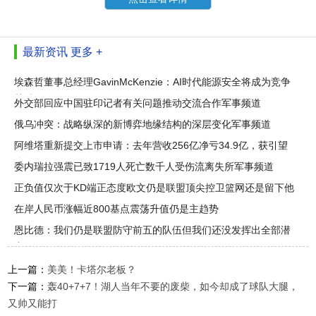
最新资讯
更多 +
埃森哲董事总经理GavinMcKenzie：AI时代能源安全将成为竞争
关键
外交部回应中国驻印记者有关问题推动交流合作军事频道
俄乌冲突：战略纵深的新博弈地缘结构的深层变化军事频道
阿维塔重新提交上市申请：去年营收256亿净亏34.9亿，获引望
分红1.82
委内瑞拉强震已致1719人死亡数千人受伤流离失所军事频道
正负值仅次于KD端正态度欧文仍是联盟顶尖控卫篮网还是留下他
吧
在岸人民币涨幅近800基点震荡升值仍是主趋势
恩比德：我们仍是联盟防守前五的队伍但我们还没发挥出全部潜
力
上一篇：
美美！卡塔尔老板？
下一篇：
轰40+7+7！湖人当年不要的废柴，如今却成了球队大腿，
又帅又能打