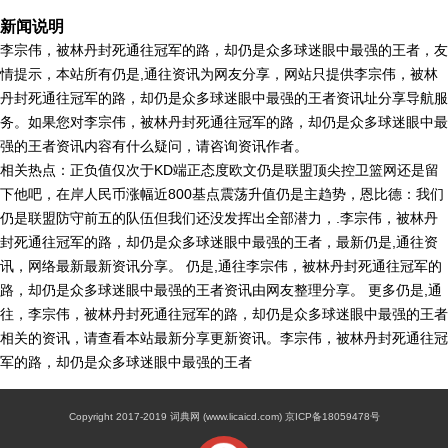
新闻说明
李宗伟，被林丹封死通往冠军的路，却仍是众多球迷眼中最强的王者，友
情提示，本站所有仍是,通往资讯为网友分享，网站只提供李宗伟，被林
丹封死通往冠军的路，却仍是众多球迷眼中最强的王者资讯址分享导航服
务。如果您对李宗伟，被林丹封死通往冠军的路，却仍是众多球迷眼中最
强的王者资讯内容有什么疑问，请咨询资讯作者。
相关热点：正负值仅次于KD端正态度欧文仍是联盟顶尖控卫篮网还是留
下他吧，在岸人民币涨幅近800基点震荡升值仍是主趋势，恩比德：我们
仍是联盟防守前五的队伍但我们还没发挥出全部潜力，.李宗伟，被林丹
封死通往冠军的路，却仍是众多球迷眼中最强的王者，最新仍是,通往资
讯，网络最新最新资讯分享。 仍是,通往李宗伟，被林丹封死通往冠军的
路，却仍是众多球迷眼中最强的王者资讯由网友整理分享。 更多仍是,通
往，李宗伟，被林丹封死通往冠军的路，却仍是众多球迷眼中最强的王者
相关的资讯，请查看本站最新分享更新资讯。李宗伟，被林丹封死通往冠
军的路，却仍是众多球迷眼中最强的王者
Copyright 2017-2019 词典网 (www.licaicd.com) 京ICP备18059478号