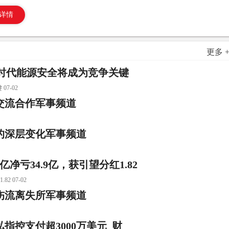
详情
更多 
：AI时代能源安全将成为竞争关键
7-02
交流合作军事频道
的深层变化军事频道
净亏34.9亿，获引望分红1.82
 07-02
受伤流离失所军事频道
控支付超3000万美元_财