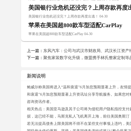
美国银行业危机还没完？上周存款再度
美国银行业危机还没完？上周存款再度出逃！ 04-30
苹果在美国超800款车型适配CarPlay
苹果在美国超800款车型适配CarPlay 04-30
上一篇：
东风汽车：公司与武汉市财政局、武汉长江资产
下一篇：
聚焦家装数字化升级，微盟携手林氏整家定制等
新闻说明
鲍威尔称美国将进入“温和衰退”6月加息预期显著上升，友情
和衰退”6月加息预期显著上升资讯址分享导航服务。如果您对
咨询资讯作者。
相关热点：美国亚马逊及其子公司将为侵犯用户隐私指控支付超
据，这已经不能，马斯克私人飞机离开上海，前往美国奥斯汀
若无法提高债务上限美国将不得不在某些支付事项上违约，美
国驻华大使伯恩斯，拜登：若美国债务违约或将让“整个世界