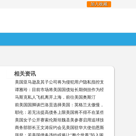
加入收藏
相关资讯
美国亚马逊及其子公司将为侵犯用户隐私指控支付超3000万美元
谭雅玲：目前市场将美国国债短长期倒挂作为经济衰退论据，这
财 06-01
马斯克私人飞机离开上海，前往美国奥斯汀
马斯克私人飞机离开
据，这已经不能 06-01
前美国国脚谈巴洛贡选择美国：英格兰太傲慢，索斯盖特低估了
耶伦：若无法提高债务上限美国将不得不在某些支付事项上违约
球员 05-20
美国女子公开赛索伦斯坦魏圣美参赛启用追球技术
美国女子公
13
商务部部长王文涛应约会见美国驻华大使伯恩斯
商务部部长王文
拜登：若美国债务违约或将让“整个世界”陷入困境军事频道