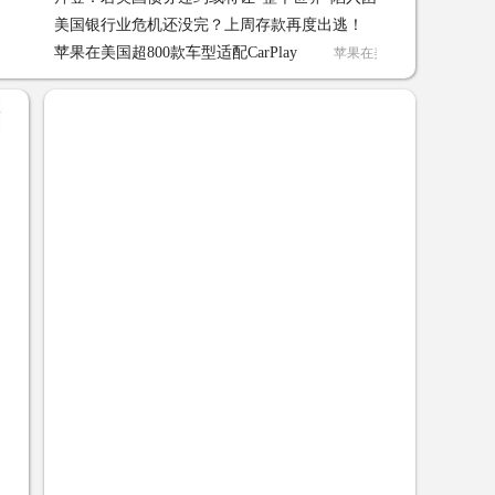
美国银行业危机还没完？上周存款再度出逃！
美国银行业危机还
苹果在美国超800款车型适配CarPlay
苹果在美国超800款车型适配CarP
+