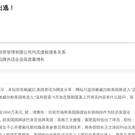
出逃！
经营管理有限公司均无债权债务关系
品牌共话企业高质量增长
提示，本站所有鲍威尔,美国资讯为网友分享，网站只提供鲍威尔称美国将进入“
鲍威尔称美国将进入“温和衰退”6月加息预期显著上升资讯内容有什么疑问，请
3000万美元_财，谭雅玲：目前市场将美国国债短长期倒挂作为经济衰退论
，前美国国脚谈巴洛贡选择美国：英格兰太傲慢，索斯盖特低估了球员，耶伦
国女子公开赛索伦斯坦魏圣美参赛启用追球技术，商务部部长王文涛应约会见
”陷入困境军事频道，美国银行业危机还没完？上周存款再度出逃！，苹果在美