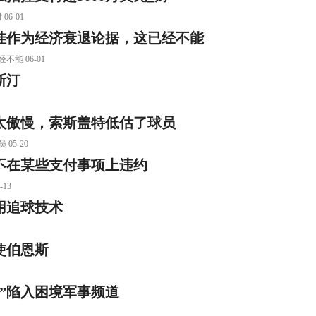
6-01
挂作为经济衰退论据，这已经不能
 06-01
斯汀
太傲慢，索斯盖特低估了球员
5-20
不在某些支付事项上违约
13
用追球技术
使伯恩斯
”陷入困境军事频道