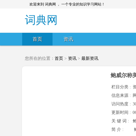
欢迎来到 词典网 ， 一个专业的知识学习网站！
词典网
首页
资讯
您所在的位置：
首页
>
资讯
>
最新资讯
鲍威尔称
栏目分类 :
信息来源 :
访问热度 :
3
更新时间 :
0
关 键 词 :
简 介 :