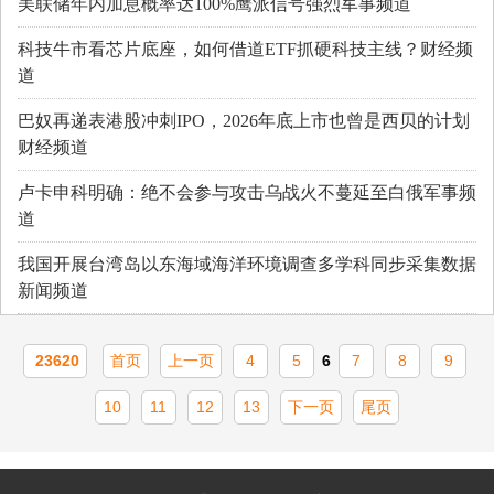
美联储年内加息概率达100%鹰派信号强烈军事频道
科技牛市看芯片底座，如何借道ETF抓硬科技主线？财经频
道
巴奴再递表港股冲刺IPO，2026年底上市也曾是西贝的计划
财经频道
卢卡申科明确：绝不会参与攻击乌战火不蔓延至白俄军事频
道
我国开展台湾岛以东海域海洋环境调查多学科同步采集数据
新闻频道
23620
首页
上一页
4
5
6
7
8
9
10
11
12
13
下一页
尾页