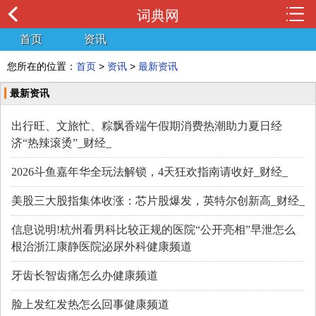
词典网
首页
资讯
您所在的位置：
首页
>
资讯
>
最新资讯
最新资讯
出行旺、文旅忙、粽飘香端午假期消费热潮助力夏日经
济“热辣滚烫”_财经_
2026斗鱼嘉年华全玩法解锁，4天狂欢指南请收好_财经_
美股三大股指集体收涨：芯片股爆发，英特尔创新高_财经_
信息说明!杭州看男科比较正规的医院“公开亮相”早泄怎么
根治浙江康静医院泌尿外科健康频道
牙齿长智齿痛怎么办健康频道
脸上发红发热怎么回事健康频道