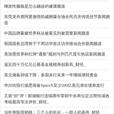
继发性癫痫是怎么确诊的健康频道
东莞龙舟赛阿婆激情助威燃爆全场全民共庆传统佳节新闻频
道
中国品牌豪赌世界杯从被看见到被需要新闻频道
韩国国务总理将于下周访华首次访华推动合作新闻频道
美加墨世界杯红牌“通胀”规则与判罚尺度引热议新闻频道
逼近四十万亿元公募基金规模再创新高_财经_
美元储备持续下降，多国央行未来一年继续增持黄金
华尔街投行据悉筹备SpaceX至少200亿美元潜在债券发行
又获“好”评！邮储银行连续两年荣获中央单位定点帮扶成效
考核最高等次评价_财经_
30年寿险营销路：三个人的长征，一群人的底色_财经_