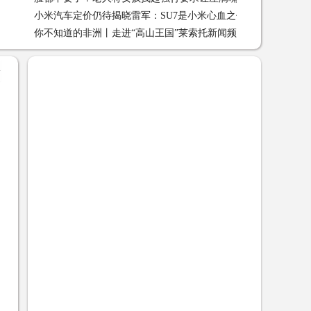
小米汽车定价仍待揭晓雷军：SU7是小米心血之作还请轻喷新闻
反怼新闻频 03-14
你不知道的非洲丨走进“高山王国”莱索托新闻频道
你不知道的非
频道 03-14
+