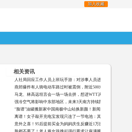
加入收藏
相关资讯
人社局回应工作人员上班玩手游：对涉事人员进行全县通报，调
燕郊爆炸有人骑电动车路过时被震倒，附近500米范围内居民已
报，调离原工作 03-15
马龙、林高远坦言会一场一场去拼，想进WTT决赛新闻频道
经转移 03-15
强冷空气将影响中东部地区，未来3天南方持续阴雨天气新闻频道
“脸谱”油罐搬新家中国南极中山站换新颜！新闻频道
“脸谱”
03-15
离谱！女子敲开充电宝发现只连了一节电池：其他装的都是沙子
意外之喜！95后提前买金为妈妈庆生反赚近1万抓住时机才是投
是沙子新闻频道 03-14
脸都不要了！老人将女孩拽起强行要求让座满嘴脏话遭路人反怼
资秘诀 03-14