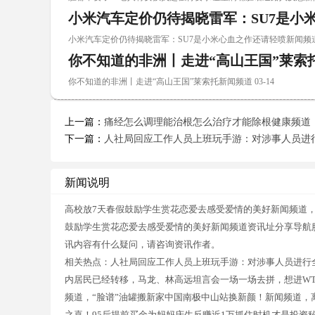
小米汽车定价仍待揭晓雷军：SU7是小
小米汽车定价仍待揭晓雷军：SU7是小米心血之作还请轻喷新闻频道 0
你不知道的非洲丨走进“高山王国”莱索
你不知道的非洲丨走进“高山王国”莱索托新闻频道 03-14
上一篇：
痛经怎么调理能治根怎么治疗才能除根健康频道
下一篇：
人社局回应工作人员上班玩手游：对涉事人员进
新闻说明
高校放7天春假鼓励学生赏花恋爱去感受爱情的美好新闻频道，
鼓励学生赏花恋爱去感受爱情的美好新闻频道资讯址分享导航
讯内容有什么疑问，请咨询资讯作者。
相关热点：人社局回应工作人员上班玩手游：对涉事人员进行全
内居民已经转移，马龙、林高远坦言会一场一场去拼，想进W
频道，“脸谱”油罐搬新家中国南极中山站换新颜！新闻频道
之喜！95后提前买金为妈妈庆生反赚近1万抓住时机才是投资