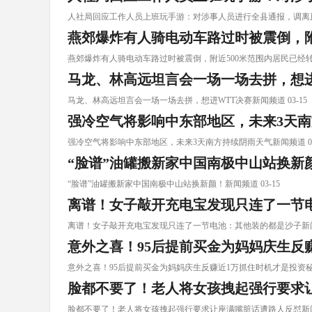
人社局回应工作人员上班玩手游：对涉事人员进行全县通报，调离原工作
燕郊爆炸有人骑电动车路过时被震倒，附
燕郊爆炸有人骑电动车路过时被震倒，附近500米范围内居民已经转移 
马龙、林高远坦言会一场一场去拼，想进
马龙、林高远坦言会一场一场去拼，想进WTT决赛新闻频道 03-15
强冷空气将影响中东部地区，未来3天
强冷空气将影响中东部地区，未来3天南方持续阴雨天气新闻频道 03
“脸谱”油罐搬新家中国南极中山站换新
“脸谱”油罐搬新家中国南极中山站换新颜！新闻频道 03-15
离谱！女子敲开充电宝发现只连了一节
离谱！女子敲开充电宝发现只连了一节电池：其他装的都是沙子新闻频道
意外之喜！95后提前买金为妈妈庆生反
意外之喜！95后提前买金为妈妈庆生反赚近1万抓住时机才是投资秘诀 
脸都不要了！老人将女孩拽起强行要求
脸都不要了！老人将女孩拽起强行要求让座满嘴脏话遭路人反怼新闻频 