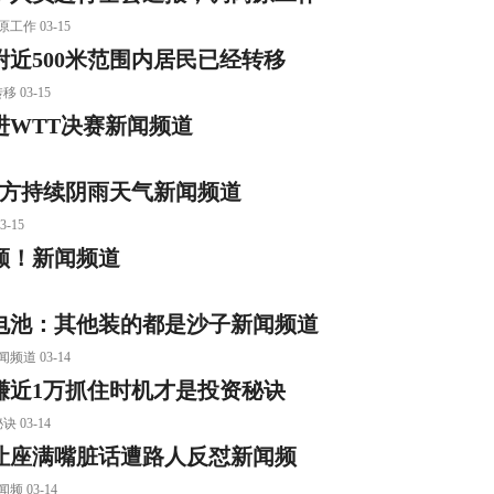
 03-15
近500米范围内居民已经转移
03-15
WTT决赛新闻频道
南方持续阴雨天气新闻频道
-15
颜！新闻频道
电池：其他装的都是沙子新闻频道
 03-14
赚近1万抓住时机才是投资秘诀
03-14
让座满嘴脏话遭路人反怼新闻频
03-14