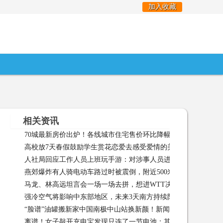
加入收藏
相关资讯
70城最新房价出炉！各线城市住宅售价环比降幅收窄新闻频道
高校放7天春假鼓励学生赏花恋爱去感受爱情的美好新闻频道
人社局回应工作人员上班玩手游：对涉事人员进行全县通报，调
燕郊爆炸有人骑电动车路过时被震倒，附近500米范围内居民已
报，调离原工作 03-15
马龙、林高远坦言会一场一场去拼，想进WTT决赛新闻频道
经转移 03-15
强冷空气将影响中东部地区，未来3天南方持续阴雨天气新闻频道
“脸谱”油罐搬新家中国南极中山站换新颜！新闻频道
“脸谱”
03-15
离谱！女子敲开充电宝发现只连了一节电池：其他装的都是沙子