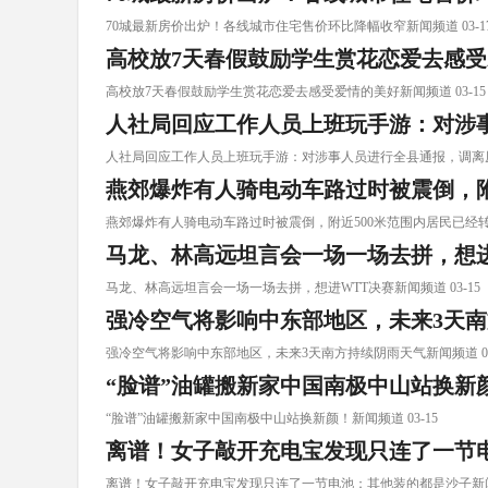
70城最新房价出炉！各线城市住宅售价环比降幅收窄新闻频道 03-1
高校放7天春假鼓励学生赏花恋爱去感
高校放7天春假鼓励学生赏花恋爱去感受爱情的美好新闻频道 03-15
人社局回应工作人员上班玩手游：对涉
人社局回应工作人员上班玩手游：对涉事人员进行全县通报，调离原工作
燕郊爆炸有人骑电动车路过时被震倒，附
燕郊爆炸有人骑电动车路过时被震倒，附近500米范围内居民已经转移 
马龙、林高远坦言会一场一场去拼，想进
马龙、林高远坦言会一场一场去拼，想进WTT决赛新闻频道 03-15
强冷空气将影响中东部地区，未来3天
强冷空气将影响中东部地区，未来3天南方持续阴雨天气新闻频道 03
“脸谱”油罐搬新家中国南极中山站换新
“脸谱”油罐搬新家中国南极中山站换新颜！新闻频道 03-15
离谱！女子敲开充电宝发现只连了一节
离谱！女子敲开充电宝发现只连了一节电池：其他装的都是沙子新闻频道