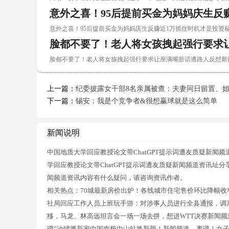
意外之喜！95后提前买金为妈妈庆生反
意外之喜！95后提前买金为妈妈庆生反赚近1万抓住时机才是投资秘诀 
脸都不要了！老人将女孩拽起强行要求
脸都不要了！老人将女孩拽起强行要求让座满嘴脏话遭路人反怼新闻频 
上一篇：
纪委披露女干部8名亲属被查：夫妻同日留置、
下一篇：
锡安：我是个竞争者&很想赢球就是这么简单
新闻说明
中国地质大学回应教授论文带ChatGPT提示词遭友质疑新闻
学回应教授论文带ChatGPT提示词遭友质疑新闻频道资讯址分
闻频道资讯内容有什么疑问，请咨询资讯作者。
相关热点：70城最新房价出炉！各线城市住宅售价环比降幅收
社局回应工作人员上班玩手游：对涉事人员进行全县通报，调离
移，马龙、林高远坦言会一场一场去拼，想进WTT决赛新闻频
谱”油罐搬新家中国南极中山站换新颜！新闻频道，离谱！女子