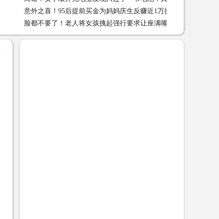
意外之喜！95后提前买金为妈妈庆生反赚近1万抓住时机才是投
是沙子新闻频道 03-14
脸都不要了！老人将女孩拽起强行要求让座满嘴脏话遭路人反怼
资秘诀 03-14
反怼新闻频 03-14
+