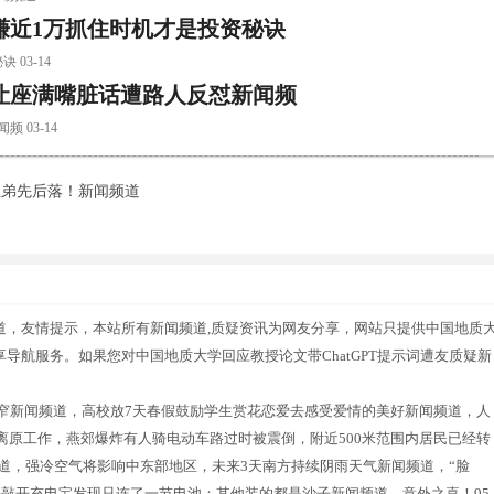
赚近1万抓住时机才是投资秘诀
03-14
让座满嘴脏话遭路人反怼新闻频
03-14
姐弟先后落！新闻频道
频道，友情提示，本站所有新闻频道,质疑资讯为网友分享，网站只提供中国地质
享导航服务。如果您对中国地质大学回应教授论文带ChatGPT提示词遭友质疑新
窄新闻频道，高校放7天春假鼓励学生赏花恋爱去感受爱情的美好新闻频道，人
原工作，燕郊爆炸有人骑电动车路过时被震倒，附近500米范围内居民已经转
道，强冷空气将影响中东部地区，未来3天南方持续阴雨天气新闻频道，“脸
敲开充电宝发现只连了一节电池：其他装的都是沙子新闻频道，意外之喜！95