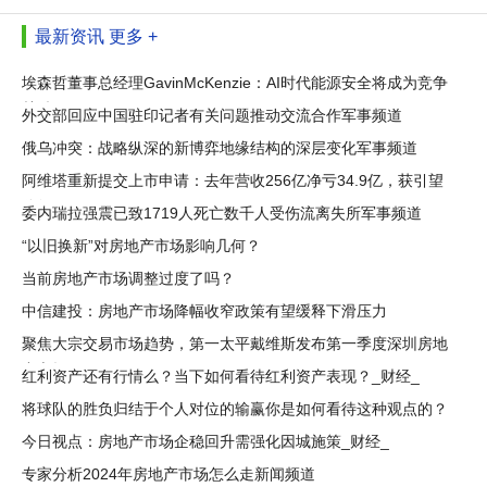
最新资讯
更多 +
埃森哲董事总经理GavinMcKenzie：AI时代能源安全将成为竞争
关键
外交部回应中国驻印记者有关问题推动交流合作军事频道
俄乌冲突：战略纵深的新博弈地缘结构的深层变化军事频道
阿维塔重新提交上市申请：去年营收256亿净亏34.9亿，获引望
分红1.82
委内瑞拉强震已致1719人死亡数千人受伤流离失所军事频道
“以旧换新”对房地产市场影响几何？
当前房地产市场调整过度了吗？
中信建投：房地产市场降幅收窄政策有望缓释下滑压力
聚焦大宗交易市场趋势，第一太平戴维斯发布第一季度深圳房地
产市场
红利资产还有行情么？当下如何看待红利资产表现？_财经_
将球队的胜负归结于个人对位的输赢你是如何看待这种观点的？
今日视点：房地产市场企稳回升需强化因城施策_财经_
专家分析2024年房地产市场怎么走新闻频道