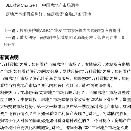
JLL对谈ChatGPT｜中国房地产市场洞察
房地产市场再迎利好，住房租赁“金融17条”落地
上一篇：
投融资护航AIGC产业发展“数据+算力”组织效益应再提升
下一篇：
重大利好！南师附中新城集团又添新分校，落户河西中，9
月开学...
新闻说明
“万科震撼”之后，如何看待当前房地产市场？，友情提示，本站所有房地
产市场,如何看待资讯为网友分享，网站只提供“万科震撼”之后，如何看待
当前房地产市场？资讯址分享导航服务。如果您对“万科震撼”之后，如何
看待当前房地产市场？资讯内容有什么疑问，请咨询资讯作者。
相关热点：“以旧换新”对房地产市场影响几何？，当前房地产市场调整过
度了吗？，中信建投：房地产市场降幅收窄政策有望缓释下滑压力，聚焦
大宗交易市场趋势，第一太平戴维斯发布第一季度深圳房地产市场，红利
资产还有行情么？当下如何看待红利资产表现？_财经_，将球队的胜负
归结于个人对位的输赢你是如何看待这种观点的？，今日视点：房地产市
场企稳回升需强化因城施策_财经_，专家分析2024年房地产市场怎么走